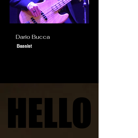
Dario Bucca
Bassist
HELLO
HELLO