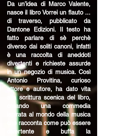
Da un’idea di Marco Valente,
nasce il libro Vorrei un flauto ...
di traverso, pubblicato da
Dantone Edizioni. Il testo ha
fatto parlare di sè perchè
diverso dai soliti canoni, infatti
è una raccolta di aneddoti
divertenti e richieste assurde
in un negozio di musica. Così
Antonio Provitina, curioso
attore e autore, ha dato vita
alla scrittura scenica del libro,
creando una commedia
ispirata al mondo della musica
che racconta come può essere
divertente e buffa la