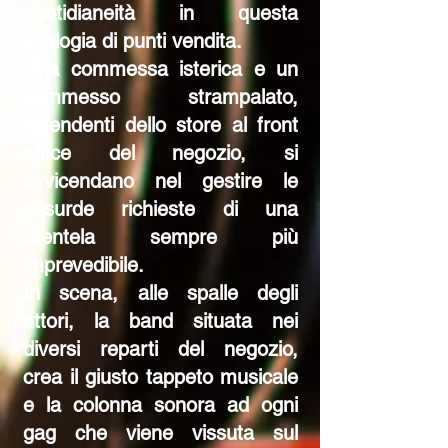
quotidianeità in questa
tipologia di punti vendita.
Una commessa isterica e un
commesso strampalato,
dipendenti dello store al front
office del negozio, si
avvicendano nel gestire le
assurde richieste di una
clientela sempre più
imprevedibile.
In scena, alle spalle degli
attori, la band situata nei
diversi reparti del negozio,
crea il giusto tappeto musicale
e la colonna sonora ad ogni
gag che viene vissuta sul