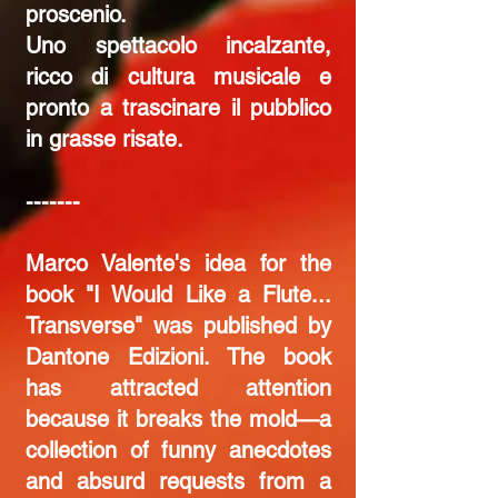
proscenio.
Uno spettacolo incalzante,
ricco di cultura musicale e
pronto a trascinare il pubblico
in grasse risate.
-------
Marco Valente's idea for the
book "I Would Like a Flute...
Transverse" was published by
Dantone Edizioni. The book
has attracted attention
because it breaks the mold—a
collection of funny anecdotes
and absurd requests from a