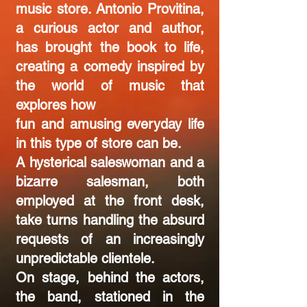
music store. Antonio Provitina,
a curious actor and author,
has brought the book to life,
creating a comedy inspired by
the world of music that
explores how
fun and amusing everyday life
in this type of store can be.
A hysterical saleswoman and a
bizarre salesman, both
employed at the front desk,
take turns handling the absurd
requests of an increasingly
unpredictable clientele.
On stage, behind the actors,
the band, stationed in the