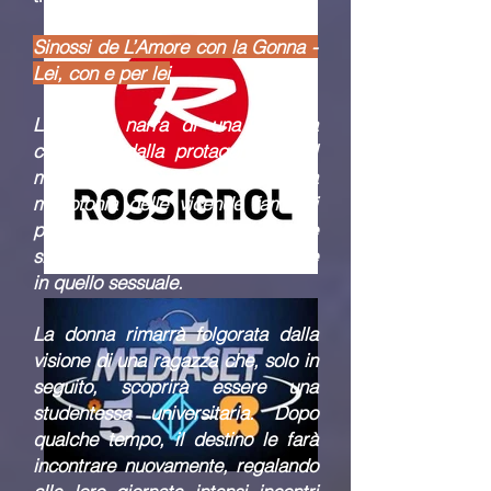
Sinossi de L’Amore con la Gonna -
Lei, con e per lei
La storia narra di una famiglia
composta dalla protagonista, dal
marito e dalla piccola figlia. La
monotonia delle vicende familiari
porterà delle esigenze esplorative
sia nel campo imprenditoriale che
in quello sessuale.
La donna rimarrà folgorata dalla
visione di una ragazza che, solo in
seguito, scoprirà essere una
studentessa universitaria. Dopo
qualche tempo, il destino le farà
incontrare nuovamente, regalando