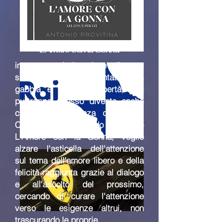
L'Amore con la Gonna
in un periodo dove l'amore
sembra essere diventato una
gabbia e non una libertà, che
purtroppo spesso diventa anche
cronaca di violenza domestica.
Con il mio secondo racconto
L'Amore con la Gonna, voglio
alzare l'asticella dell'attenzione
sul tema dell'amore libero e della
felicità raggiunta grazie al dialogo
e all'ascolto del prossimo,
cercando di curare l'attenzione
verso le esigenze altrui, non
trascurando le proprie.